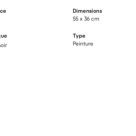
nce
Dimensions
55 x 36 cm
que
Type
Peinture
oir