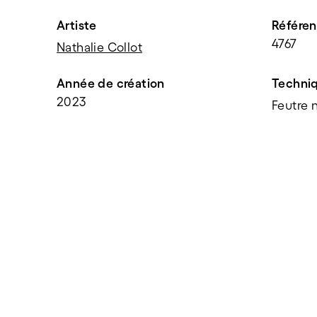
Artiste
Référe
4767
Nathalie Collot
Année de création
Techni
2023
Feutre n
PARTAGER
f
t
e