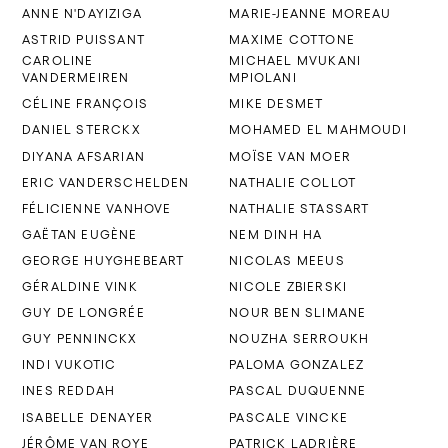
ANNE N'DAYIZIGA
MARIE-JEANNE MOREAU
ASTRID PUISSANT
MAXIME COTTONE
CAROLINE
MICHAEL MVUKANI
VANDERMEIREN
MPIOLANI
CÉLINE FRANÇOIS
MIKE DESMET
DANIEL STERCKX
MOHAMED EL MAHMOUDI
DIYANA AFSARIAN
MOÏSE VAN MOER
ERIC VANDERSCHELDEN
NATHALIE COLLOT
FÉLICIENNE VANHOVE
NATHALIE STASSART
GAËTAN EUGÈNE
NEM DINH HA
GEORGE HUYGHEBEART
NICOLAS MEEUS
GÉRALDINE VINK
NICOLE ZBIERSKI
GUY DE LONGRÉE
NOUR BEN SLIMANE
GUY PENNINCKX
NOUZHA SERROUKH
INDI VUKOTIC
PALOMA GONZALEZ
INES REDDAH
PASCAL DUQUENNE
ISABELLE DENAYER
PASCALE VINCKE
JÉRÔME VAN ROYE
PATRICK LADRIÈRE