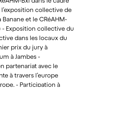
 CRéAHM-Bxl dans le cadre
l’exposition collective de
e la Banane et le CRéAHM-
 - Exposition collective du
tive dans les locaux du
ier prix du jury à
gium à Jambes -
n partenariat avec le
ante à travers l’europe
ope. - Participation à
u Prince de Wahange. -
n de la création du
ctacle - Participation à
 Gilles-Bruxelles) -