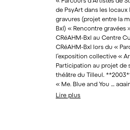
« Parcours d’Artistes de S
de PsyArt dans les locaux 
gravures (projet entre la 
Bxl) « Rencontre gravées »
CRéAHM-Bxl au Centre Cult
CRéAHM-Bxl lors du « Parcou
l’exposition collective « 
Participation au projet de
théâtre du Tilleul. **2003**
« Me, Blue and You … again
l’exposition collective « C
Lire plus
Participation à l’expositio
spectacle du CRéAHM-Bxl « 
l’exposition rétrospective