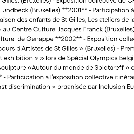
t Gilles. (Bruxelles) - Exposition collective du
Lundbeck (Bruxelles) **2001** - Participation à 
maison des enfants de St Gilles, Les ateliers d
 au Centre Culturel Jacques Franck (Bruxelles)
urel de Genappe **2002** - Exposition collec
rs d’Artistes de St Gilles » (Bruxelles) - Prem
Art exhibition » » lors de Spécial Olympics Bel
 sculpture «Autour du monde de Solotareff » e
 - Participation à l’exposition collective itinér
st discrimination » organisée par Inclusion Eur
arte blanche à l’art différencié » à la Ferme d
n collective au théâtre Varia montée à l’occasio
Ca va Lucien ? » (Bruxelles) - Rôle dans le spe
 des 20 ans du CRéAHM-Bxl à la rue du Métal (St