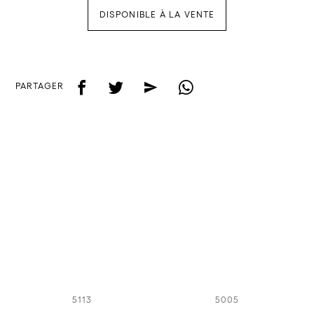
DISPONIBLE À LA VENTE
f
t
e
w
PARTAGER
5113
5005