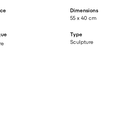
nce
Dimensions
55 x 40 cm
que
Type
Sculpture
re