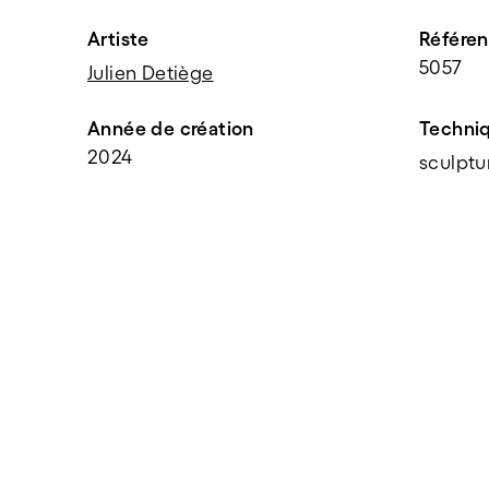
Artiste
Référe
5057
Julien Detiège
Année de création
Techni
2024
sculptu
PARTAGER
f
t
e