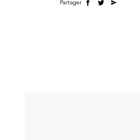
Partager
f
t
e