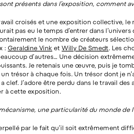
 sont présents dans l’exposition, comment a
ravail croisés et une exposition collective, le
rait pas eu le temps d’entrer dans l’univers d
olontairement le nombre de créateurs sélecti
x :
Geraldine Vink
et
Willy De Smedt
. Les ch
 beaucoup d’autres… Une décision extrêmement
puissants. Je retenais une œuvre, puis je tomb
 un trésor à chaque fois. Un trésor dont je n’
a clef. J’adore être perdu dans le travail des a
er à cette exposition.
écanisme, une particularité du monde de l’
terpellé par le fait qu’il soit extrêmement diff