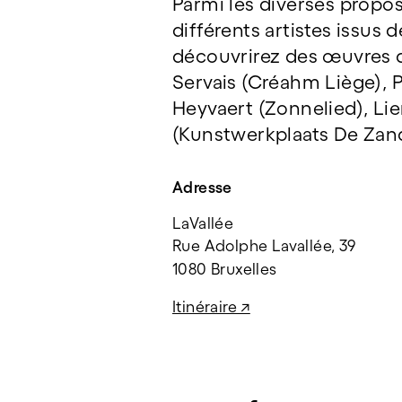
Parmi les diverses proposi
différents artistes issus 
découvrirez des œuvres d
Servais (Créahm Liège), P
Heyvaert (Zonnelied), L
(Kunstwerkplaats De Zan
Adresse
LaVallée
Rue Adolphe Lavallée, 39
1080 Bruxelles
Itinéraire ↗