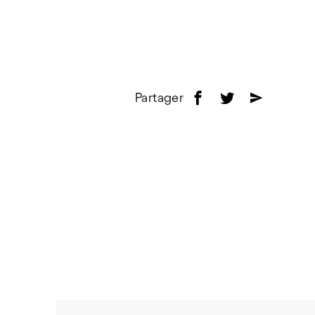
Partager
f
t
e