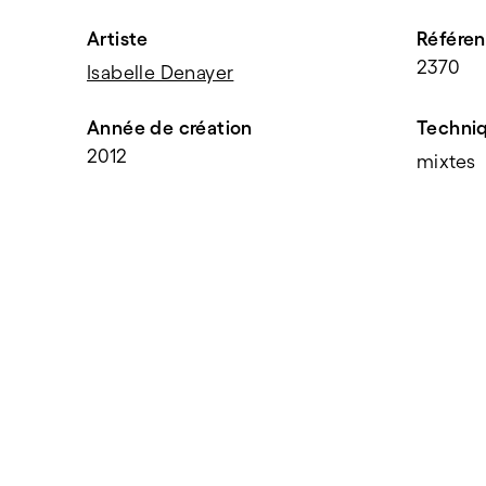
Artiste
Référe
2370
Isabelle Denayer
Année de création
Techni
2012
mixtes
PARTAGER
f
t
e