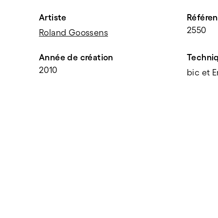
Artiste
Référe
2550
Roland Goossens
Année de création
Techni
2010
bic et 
PARTAGER
f
t
e