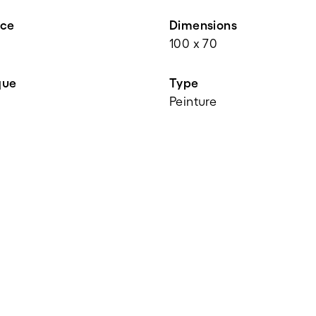
nce
Dimensions
100 x 70
que
Type
Peinture