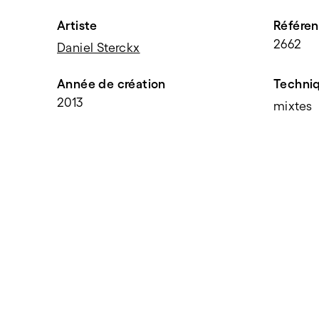
Artiste
Référe
2662
Daniel Sterckx
Année de création
Techni
2013
mixtes
PARTAGER
f
t
e