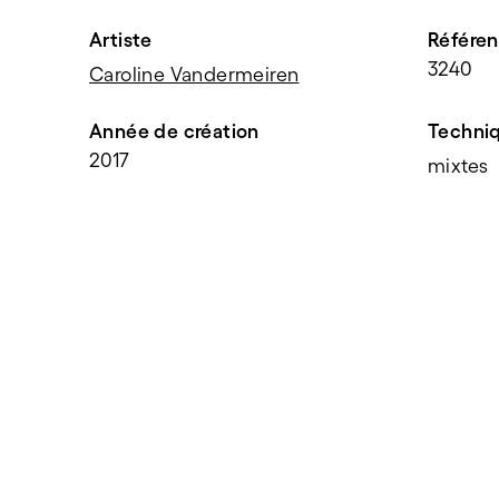
Artiste
Référe
3240
Caroline Vandermeiren
Année de création
Techni
2017
mixtes
PARTAGER
f
t
e