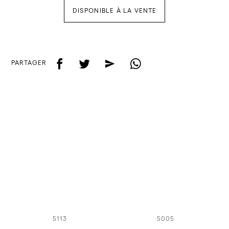
DISPONIBLE À LA VENTE
f
t
e
w
PARTAGER
5113
5005