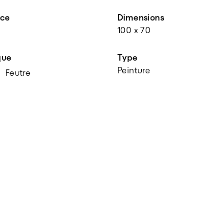
nce
Dimensions
100 x 70
que
Type
Peinture
Feutre