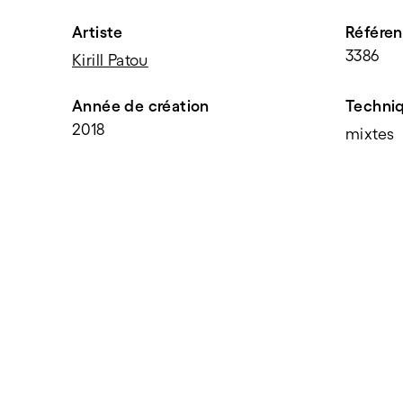
Artiste
Référe
3386
Kirill Patou
Année de création
Techni
2018
mixtes
PARTAGER
f
t
e