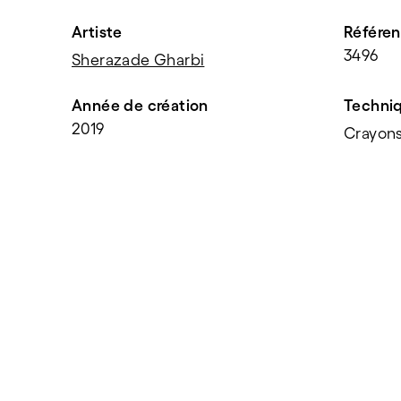
Artiste
Référe
3496
Sherazade Gharbi
Année de création
Techni
2019
Crayons
PARTAGER
f
t
e