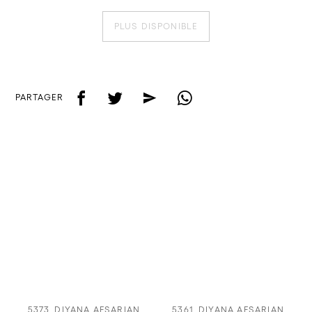
PLUS DISPONIBLE
f
t
e
w
PARTAGER
5373
DIYANA AFSARIAN
5361
DIYANA AFSARIAN