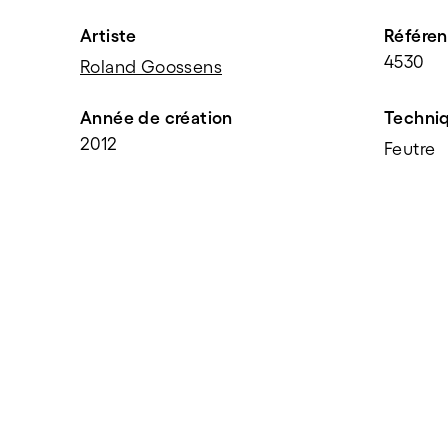
Artiste
Référe
4530
Roland Goossens
Année de création
Techni
2012
Feutre
PARTAGER
f
t
e