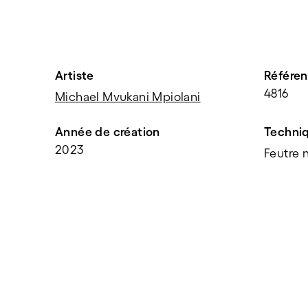
Artiste
Référe
4816
Michael Mvukani Mpiolani
Année de création
Techni
2023
Feutre n
PARTAGER
f
t
e