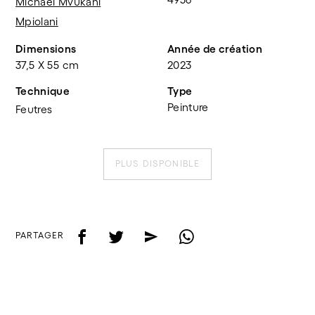
Michael Mvukani
Mpiolani
Dimensions
Année de création
37,5 X 55 cm
2023
Technique
Type
Peinture
Feutres
PLUS DISPONIBLE
f
t
e
w
PARTAGER