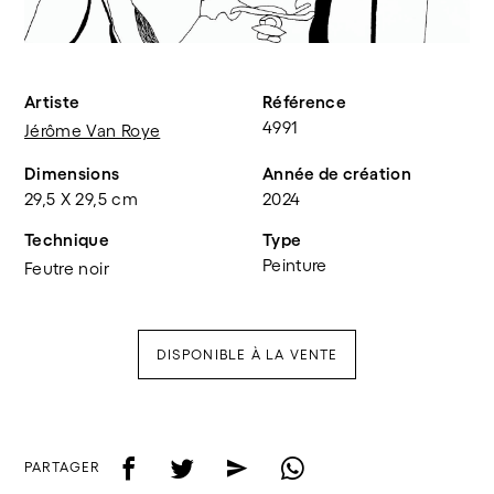
Artiste
Référence
4991
Jérôme Van Roye
Dimensions
Année de création
29,5 X 29,5 cm
2024
Technique
Type
Peinture
Feutre noir
DISPONIBLE À LA VENTE
f
t
e
w
PARTAGER