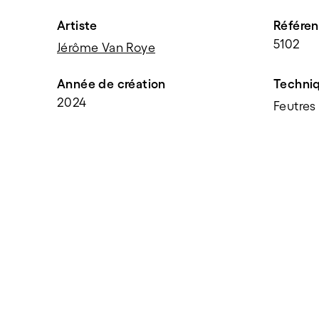
Artiste
Référe
5102
Jérôme Van Roye
Année de création
Techni
2024
Feutres
PARTAGER
f
t
e