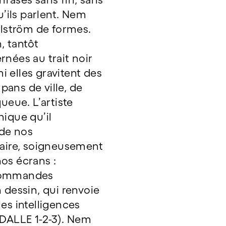
u’ils parlent. Nem
lström de formes.
, tantôt
nées au trait noir
 elles gravitent des
ans de ville, de
ueue. L’artiste
hique qu’il
 de nos
laire, soigneusement
nos écrans :
 commandes
 dessin, qui renvoie
es intelligences
(DALLE 1-2-3). Nem