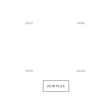
4967
4784
4355
4064
VOIR PLUS