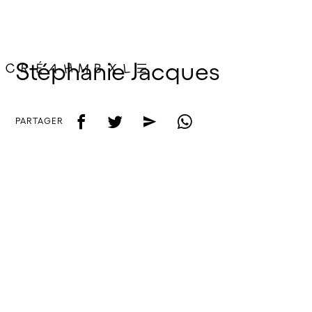
Stéphanie Jacques
f
t
e
w
PARTAGER