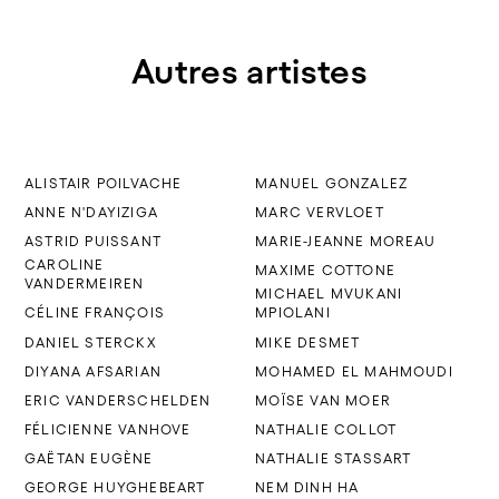
Autres artistes
ALISTAIR POILVACHE
MANUEL GONZALEZ
ANNE N'DAYIZIGA
MARC VERVLOET
ASTRID PUISSANT
MARIE-JEANNE MOREAU
CAROLINE
MAXIME COTTONE
VANDERMEIREN
MICHAEL MVUKANI
CÉLINE FRANÇOIS
MPIOLANI
DANIEL STERCKX
MIKE DESMET
DIYANA AFSARIAN
MOHAMED EL MAHMOUDI
ERIC VANDERSCHELDEN
MOÏSE VAN MOER
FÉLICIENNE VANHOVE
NATHALIE COLLOT
GAËTAN EUGÈNE
NATHALIE STASSART
GEORGE HUYGHEBEART
NEM DINH HA