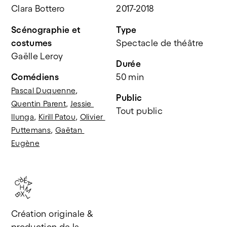
Clara Bottero
2017-2018
Scénographie et 
Type
costumes
Spectacle de théâtre
Gaëlle Leroy
Durée
Comédiens
50 min
, 
Pascal Duquenne
Public
, 
Quentin Parent
Jessie 
Tout public 
, 
, 
Ilunga
Kirill Patou
Olivier 
, 
Puttemans
Gaëtan 
Eugène
Création originale & 
production de la 