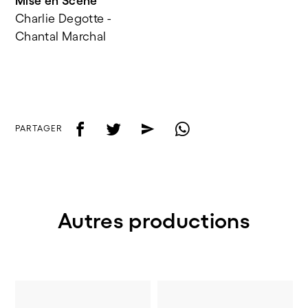
Mise en Scène
Charlie Degotte - 
Chantal Marchal 
f
t
e
w
PARTAGER
Autres productions