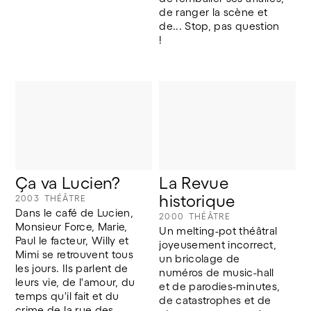
de ranger la scène et 
de... Stop, pas question 
! 
Ça va Lucien?
La Revue 
historique
2003
THÉÂTRE
Dans le café de Lucien, 
2000
THÉÂTRE
Monsieur Force, Marie, 
Un melting-pot théâtral 
Paul le facteur, Willy et 
joyeusement incorrect, 
Mimi se retrouvent tous 
un bricolage de 
les jours. Ils parlent de 
numéros de music-hall 
leurs vie, de l'amour, du 
et de parodies-minutes, 
temps qu'il fait et du 
de catastrophes et de 
crime de la rue des 