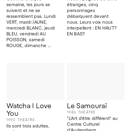
semaine, les jours se 
étranges, cinq 
suivent et ne se 
personnages 
ressemblent pas. Lundi 
débarquent devant 
VERT, mardi JAUNE, 
nous. Leurs voix nous 
mercredi BLANC, jeudi 
interpellent : EN HAUT? 
BLEU, vendredi AU 
EN BAS?
POISSON, samedi 
ROUGE, dimanche ...
Watcha I Love 
Le Samouraï
You
1986
THÉÂTRE
"L'Art d'être différent" au 
1992
THÉÂTRE
Centre Culturel 
Ils sont trois adultes, 
d'Auderghem.