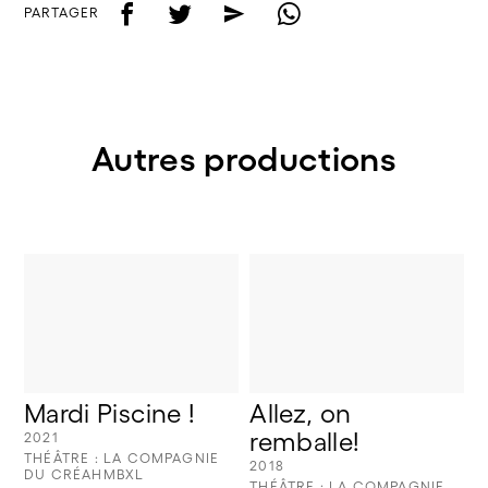
f
t
e
w
PARTAGER
Autres productions
Mardi Piscine !
Allez, on 
remballe!
2021
THÉÂTRE : LA COMPAGNIE
2018
DU CRÉAHMBXL
THÉÂTRE : LA COMPAGNIE