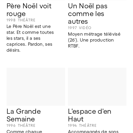
Père Noël voit 
Un Noël pas 
rouge
comme les 
autres
1998
THÉÂTRE
Le Père Noël est une 
1997
VIDÉO
star. Et comme toutes 
Moyen métrage télévisé 
les stars, il a ses 
(26'). Une production 
caprices. Pardon, ses 
RTBF.
désirs.
La Grande 
L'espace d'en 
Semaine
Haut
1996
THÉÂTRE
1994
THÉÂTRE
Comme chaque 
Accompagnés de sons 