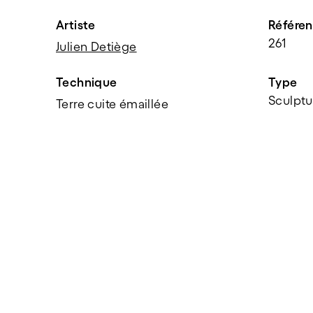
Artiste
Référe
261
Julien Detiège
Technique
Type
Sculptu
Terre cuite émaillée
PARTAGER
f
t
e