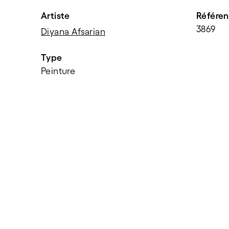
Artiste
Référe
3869
Diyana Afsarian
Type
Peinture
PARTAGER
f
t
e