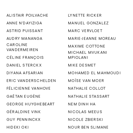
ALISTAIR POILVACHE
LYNETTE RICKER
ANNE N'DAYIZIGA
MANUEL GONZALEZ
ASTRID PUISSANT
MARC VERVLOET
AUDRY MANANGA
MARIE-JEANNE MOREAU
CAROLINE
MAXIME COTTONE
VANDERMEIREN
MICHAEL MVUKANI
CÉLINE FRANÇOIS
MPIOLANI
DANIEL STERCKX
MIKE DESMET
DIYANA AFSARIAN
MOHAMED EL MAHMOUDI
ERIC VANDERSCHELDEN
MOÏSE VAN MOER
FÉLICIENNE VANHOVE
NATHALIE COLLOT
GAËTAN EUGÈNE
NATHALIE STASSART
GEORGE HUYGHEBEART
NEM DINH HA
GÉRALDINE VINK
NICOLAS MEEUS
GUY PENNINCKX
NICOLE ZBIERSKI
HIDEKI OKI
NOUR BEN SLIMANE