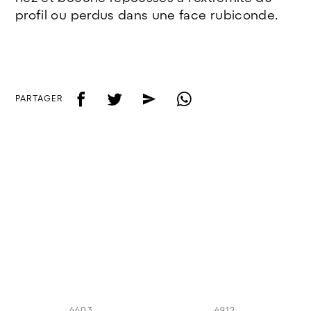
profil ou perdus dans une face rubiconde.
f
t
e
w
PARTAGER
4403
4912