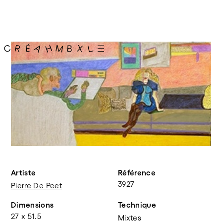
Artiste
Référence
3927
Pierre De Peet
Dimensions
Technique
27 x 51.5
Mixtes