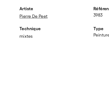
Artiste
Référe
3983
Pierre De Peet
Technique
Type
Peintur
mixtes
PARTAGER
f
t
e