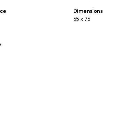
nce
Dimensions
55 x 75
e