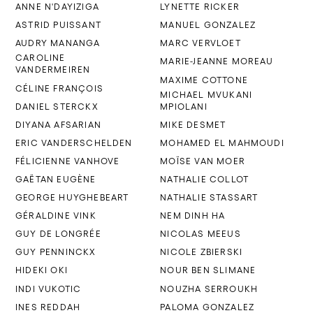
ANNE N'DAYIZIGA
LYNETTE RICKER
Française) (Bruxelles)
ASTRID PUISSANT
MANUEL GONZALEZ
AUDRY MANANGA
MARC VERVLOET
2002
Participation à l’exposition
CAROLINE
MARIE-JEANNE MOREAU
collective des œuvres du
VANDERMEIREN
MAXIME COTTONE
Créahm-Bxl lors du Parcours
CÉLINE FRANÇOIS
MICHAEL MVUKANI
d’artistes à St Gilles (Bruxelles)
DANIEL STERCKX
MPIOLANI
DIYANA AFSARIAN
MIKE DESMET
Participation à l’exposition «
ERIC VANDERSCHELDEN
MOHAMED EL MAHMOUDI
Librart » à Libramont (Belgique)
FÉLICIENNE VANHOVE
MOÏSE VAN MOER
GAËTAN EUGÈNE
NATHALIE COLLOT
2001
Exposition collective « Autour de
GEORGE HUYGHEBEART
NATHALIE STASSART
Craenhals et Degeyter » au Palais
GÉRALDINE VINK
NEM DINH HA
des Beaux-Arts de Bruxelles
GUY DE LONGRÉE
NICOLAS MEEUS
organisée sous l’égide de « La
GUY PENNINCKX
NICOLE ZBIERSKI
Maisonnée »
HIDEKI OKI
NOUR BEN SLIMANE
Exposition collective de gravures
INDI VUKOTIC
NOUZHA SERROUKH
au Centre Culturel Jacques
INES REDDAH
PALOMA GONZALEZ