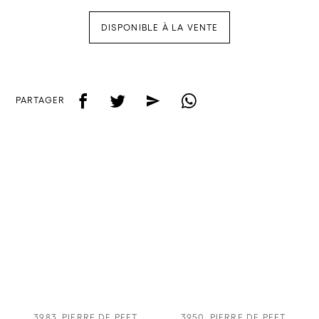
DISPONIBLE À LA VENTE
f
t
e
w
PARTAGER
3983
PIERRE DE PEET
3950
PIERRE DE PEET