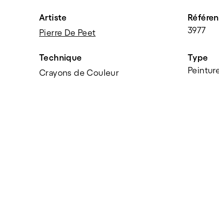
Artiste
Référe
3977
Pierre De Peet
Technique
Type
Peintur
Crayons de Couleur
PARTAGER
f
t
e