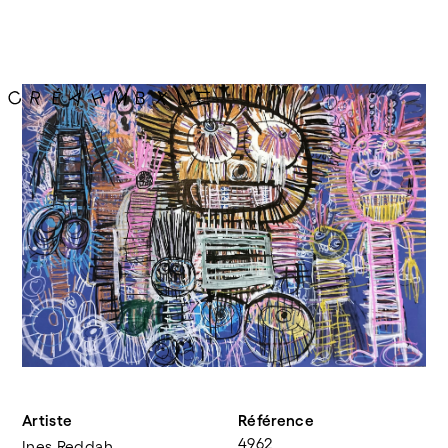
Artiste
Référence
4962
Ines Reddah