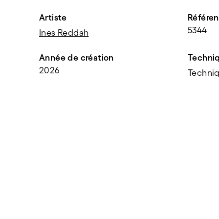
Artiste
Référe
5344
Ines Reddah
Année de création
Techni
2026
Techniq
PARTAGER
f
t
e