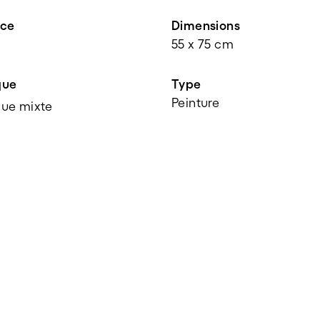
nce
Dimensions
55 x 75 cm
que
Type
Peinture
ue mixte