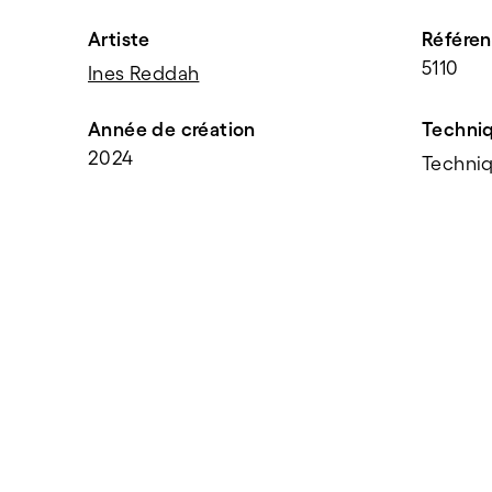
Artiste
Référe
5110
Ines Reddah
Année de création
Techni
2024
Techniq
PARTAGER
f
t
e