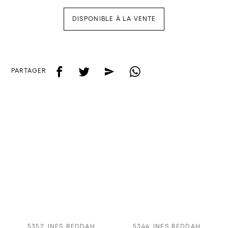
DISPONIBLE À LA VENTE
f
t
e
w
PARTAGER
5352
INES REDDAH
5344
INES REDDAH