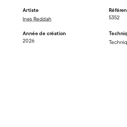
Artiste
Référe
5352
Ines Reddah
Année de création
Techni
2026
Techniq
PARTAGER
f
t
e