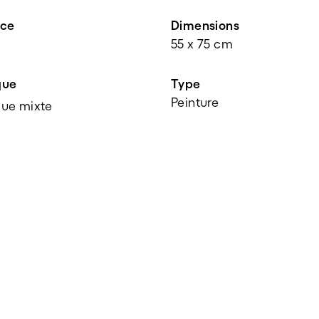
nce
Dimensions
55 x 75 cm
que
Type
Peinture
ue mixte