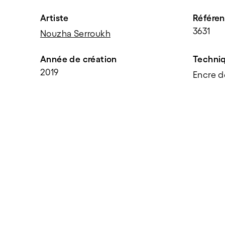
Artiste
Référe
3631
Nouzha Serroukh
Année de création
Techni
2019
Encre d
PARTAGER
f
t
e