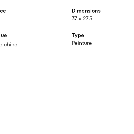
nce
Dimensions
37 x 27.5
que
Type
Peinture
e chine