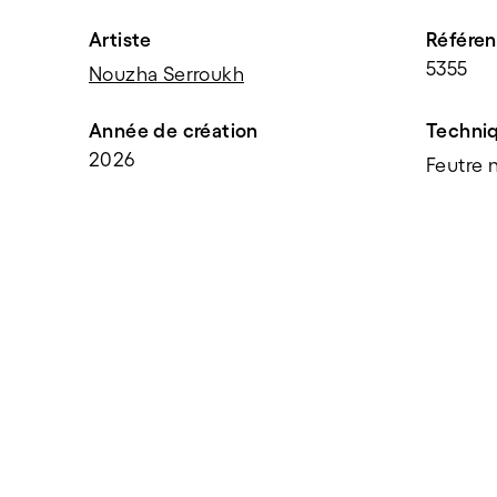
Artiste
Référe
5355
Nouzha Serroukh
Année de création
Techni
2026
Feutre n
PARTAGER
f
t
e