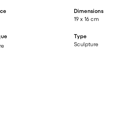
nce
Dimensions
19 x 16 cm
que
Type
Sculpture
re