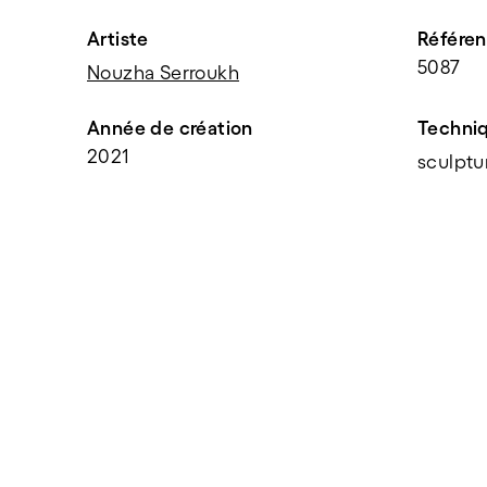
Artiste
Référe
5087
Nouzha Serroukh
Année de création
Techni
2021
sculptu
PARTAGER
f
t
e