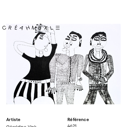
Artiste
Référence
4621
Géraldine Vink