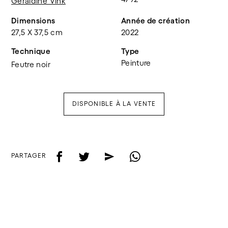
Géraldine Vink
Dimensions
Année de création
27,5 X 37,5 cm
2022
Technique
Type
Peinture
Feutre noir
DISPONIBLE À LA VENTE
f
t
e
w
PARTAGER