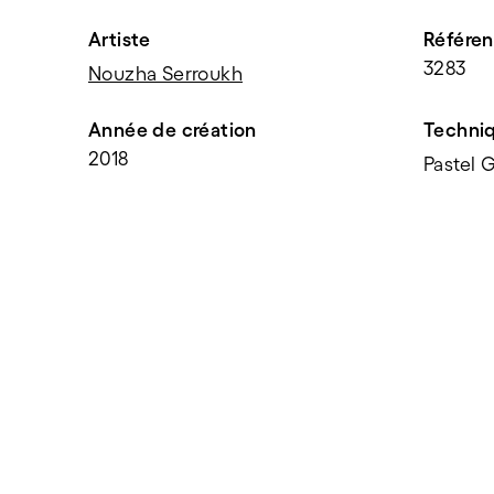
Artiste
Référe
3283
Nouzha Serroukh
Année de création
Techni
2018
Pastel 
PARTAGER
f
t
e