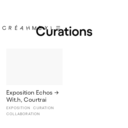
Curations
Exposition Echos → 
Wit.h, Courtrai
EXPOSITION
CURATION
COLLABORATION