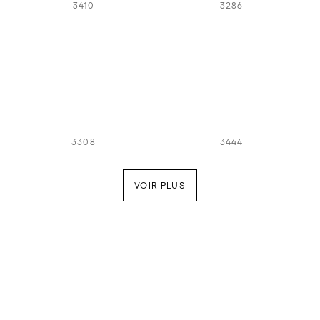
3410
3286
3308
3444
VOIR PLUS