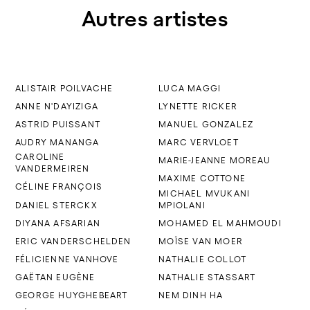
Autres artistes
ALISTAIR POILVACHE
LUCA MAGGI
ANNE N'DAYIZIGA
LYNETTE RICKER
ASTRID PUISSANT
MANUEL GONZALEZ
AUDRY MANANGA
MARC VERVLOET
CAROLINE
MARIE-JEANNE MOREAU
VANDERMEIREN
MAXIME COTTONE
CÉLINE FRANÇOIS
MICHAEL MVUKANI
DANIEL STERCKX
MPIOLANI
DIYANA AFSARIAN
MOHAMED EL MAHMOUDI
ERIC VANDERSCHELDEN
MOÏSE VAN MOER
FÉLICIENNE VANHOVE
NATHALIE COLLOT
GAËTAN EUGÈNE
NATHALIE STASSART
GEORGE HUYGHEBEART
NEM DINH HA