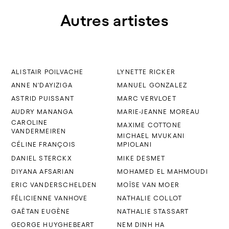
Autres artistes
ALISTAIR POILVACHE
LYNETTE RICKER
ANNE N'DAYIZIGA
MANUEL GONZALEZ
ASTRID PUISSANT
MARC VERVLOET
AUDRY MANANGA
MARIE-JEANNE MOREAU
CAROLINE
MAXIME COTTONE
VANDERMEIREN
MICHAEL MVUKANI
CÉLINE FRANÇOIS
MPIOLANI
DANIEL STERCKX
MIKE DESMET
DIYANA AFSARIAN
MOHAMED EL MAHMOUDI
ERIC VANDERSCHELDEN
MOÏSE VAN MOER
FÉLICIENNE VANHOVE
NATHALIE COLLOT
GAËTAN EUGÈNE
NATHALIE STASSART
GEORGE HUYGHEBEART
NEM DINH HA