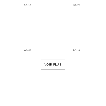
4683
4679
4678
4654
VOIR PLUS