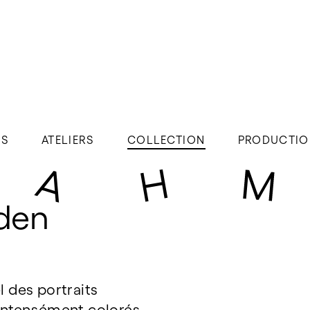
ÉS
ATELIERS
COLLECTION
PRODUCTIO
lden
l des portraits
 intensément colorés,